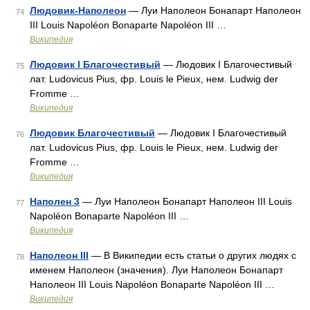
Людовик-Наполеон
— Луи Наполеон Бонапарт Наполеон
74
III Louis Napoléon Bonaparte Napoléon III …
Википедия
Людовик І Благочестивый
— Людовик I Благочестивый
75
лат. Ludovicus Pius, фр. Louis le Pieux, нем. Ludwig der
Fromme …
Википедия
Людовик Благочестивый
— Людовик I Благочестивый
76
лат. Ludovicus Pius, фр. Louis le Pieux, нем. Ludwig der
Fromme …
Википедия
Наполен 3
— Луи Наполеон Бонапарт Наполеон III Louis
77
Napoléon Bonaparte Napoléon III …
Википедия
Наполеон III
— В Википедии есть статьи о других людях с
78
именем Наполеон (значения). Луи Наполеон Бонапарт
Наполеон III Louis Napoléon Bonaparte Napoléon III …
Википедия