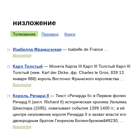
низложение
Толкование
Перевод
Книги
Изабелла Французская
— Isabelle de France …
71
Википедия
Карл Толстый
— Монета Карла III Карл III Толстый Карл III
72
Толстый (нем. Karl der Dicke, фр. Charles le Gros, 839 13
января 888) король Восточно Франкского королевства …
Википедия
Король Ричард II
— Текст «Ричарда II» в Первом фолио
73
Ричард II (англ. Richard II) историческая хроника Уильяма
Шекспира (1595), охватывает события 1399 1400 гг.; в её
центре низложение короля Ричарда II и захват власти его
двоюродным братом Генрихом Болингброком&#8230; …
Википедия