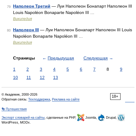
Наполеон Третий
— Луи Наполеон Бонапарт Наполеон III
79
Louis Napoléon Bonaparte Napoléon III …
Википедия
Наполеон III
— Луи Наполеон Бонапарт Наполеон III Louis
80
Napoléon Bonaparte Napoléon III …
Википедия
Страницы
←
Предыдущая
Следующая
→
1
2
3
4
5
6
7
8
9
10
11
12
13
© Академик, 2000-2026
18+
Обратная связь:
Техподдержка
,
Реклама на сайте
👣 Путешествия
Экспорт словарей на сайты
, сделанные на PHP,
Joomla,
Drupal,
WordPress, MODx.